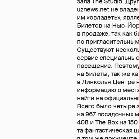
зала The Studio. Др
uznews.net не влад
им «овладеть», явля
Билетов на Нью-Йор
в продаже, так как 
по пригласительным,
Существуют несколь
сервис специальные
посещение. Поэтому
на билеты, так же ка
в Линкольн Центре 
информацию о места
найти на официально
Всего было четыре з
на 967 посадочных ме
408 и The Box на 150
та фантастическая ц
в том же документе