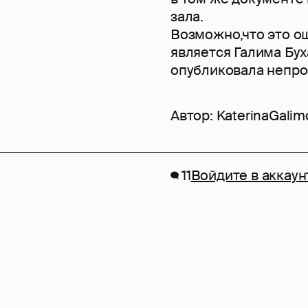
зала.
Возможно,что это о
является Галима Бух
опубликовала непро
Автор:
KaterinaGalim
11
Войдите в аккаун