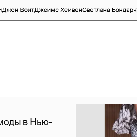
и
Джон Войт
Джеймс Хейвен
Светлана Бондарч
е моды в Нью-