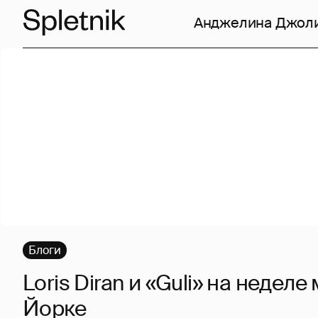
Анджелина Джол
Блоги
Loris Diran и «Guli» на недел
Йорке