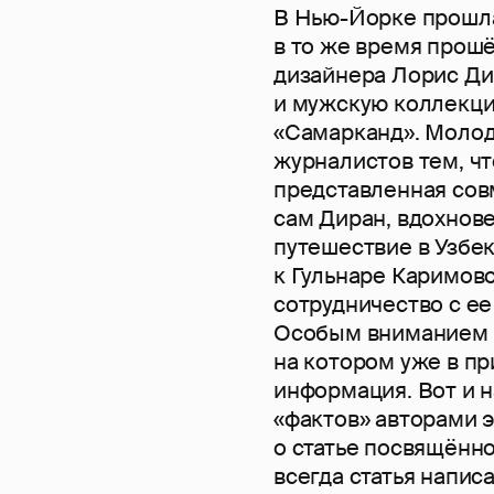
В Нью-Йорке прошла
в то же время прош
дизайнера Лорис Ди
и мужскую коллекци
«Самарканд». Молод
журналистов тем, чт
представленная совм
сам Диран, вдохнове
путешествие в Узбек
к Гульнаре Каримов
сотрудничество с ее
Особым вниманием э
на котором уже в п
информация. Вот и н
«фактов» авторами э
о статье посвящённо
всегда статья напис