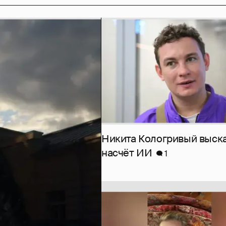
Никита Кологривый выск
насчёт ИИ
1