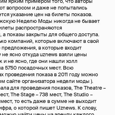
угим ярким примером того, что авторы
еют вопросом и даже не попытались
ется указание цен на билеты показов.
кскую Неделю Моды никогда не бывает
билеты распространяются
 а показы закрыты для общего доступа.
ко компаний, которые включают в свой
 предложения, в которые входит
 не ясно откуда uznews взяли цены
к и не ясно, где они нашли холл
на 5750 посадочных мест. Всю
х проведения показа в 2011 году можно
м сайте организатора недели моды ).
ала для проведения показов, The Theatre –
ст, The Stage – 738 мест, The Studio –
 мест, то есть даже в сумме не выходит
ифра, о которой пишет Uznews. К слову,
 можно найти цены на аренду каждого