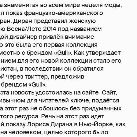
 знаменитая во всем мире неделя моды,
ёл показ французко-американского
ран. Диран представил женскую
ю Весна/Лето 2014 под названием
ой дизайнер привлёк внимание
о это была его первая коллекция
естно с брендом «Guli». Как утверждает
нием для его новой коллекции стало его
истан, в последствии он обратился
ой через твиттер, предложив
 брендом «Guli».
та новость удостоилась на сайте Сайт,
ривычном для читателей ключе, подаётся
а этот раз не обошлось без придуманных
того ресурса. Речь на этот раз идет
й показу Лориса Дирана в Нью-Йорке, как
ана человеком, целью которого было