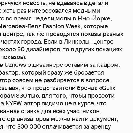
орячую» новость, не вдаваясь в детали
о хоть раз интересовался модными
что во время недели моды в Нью-Йорке,
Mercedes-Benz Fashion Week, которые
 центре, так же проводятся показы разных
 частях города. Если в Линкольн центре
коло 90 дизайнеров, то в других локациях
показов).
в Uznews о дизайнере оставим за кадром,
фактор, который сразу же бросается
 автор совсем не разбирается в вопросе,
азывая, что представители бренда «Guli»
орам $30 тыс. для того, чтобы провести
а NYFW, автор видимо не в курсе, что
анная ставка для всех участников,
те организаторов можно найти документ,
я, что $30 000 оплачивается за аренду