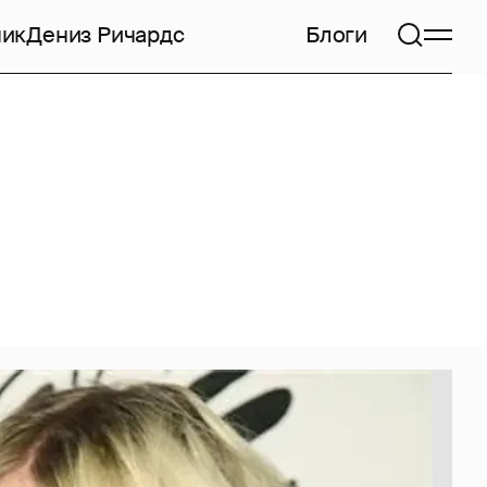
чик
Дениз Ричардс
Блоги