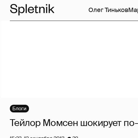
Олег Тиньков
Ма
Блоги
Тейлор Момсен шокирует по