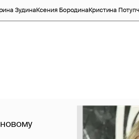
рина Зудина
Ксения Бородина
Кристина Потуп
-новому