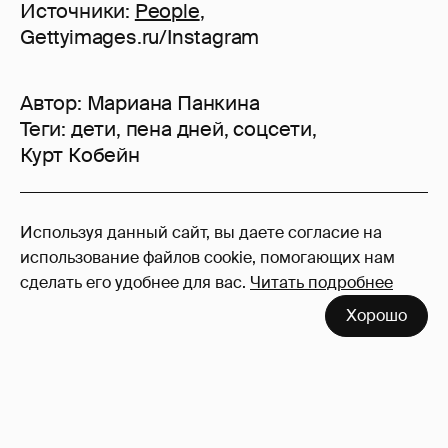
Источники:
People
,
Gettyimages.ru/Instagram
Автор:
Мариана Панкина
Теги:
дети
,
пена дней
,
соцсети
,
Курт Кобейн
95
Используя данный сайт, вы даете согласие на
Войдите в аккаунт
, чтобы читать и
использование файлов cookie, помогающих нам
оставлять комментарии
сделать его удобнее для вас.
Читать подробнее
Хорошо