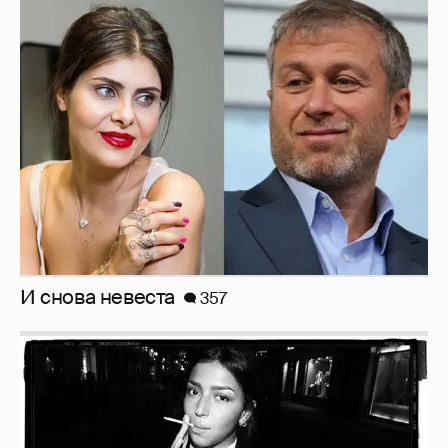
И снова невеста
357