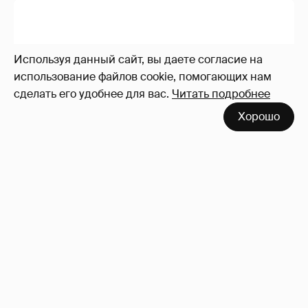
Используя данный сайт, вы даете согласие на
использование файлов cookie, помогающих нам
сделать его удобнее для вас.
Читать подробнее
Хорошо
Анастасия Гребенкина, Женя Малахова,
Оксана Русланова и другие гости
фестиваля «Баланс вкуса и ритма»:
рассматриваем летние образы