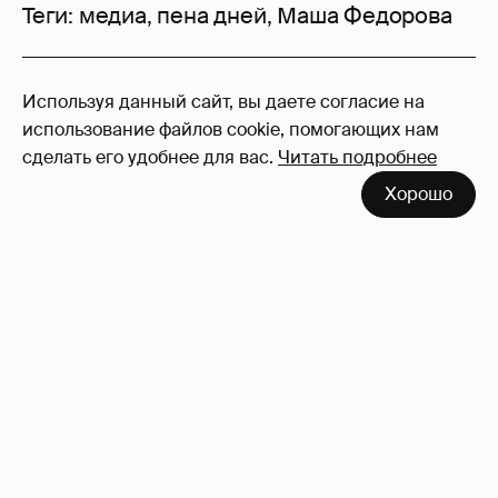
Теги:
медиа
,
пена дней
,
Маша Федорова
117
Используя данный сайт, вы даете согласие на
Войдите в аккаунт
, чтобы читать и
использование файлов cookie, помогающих нам
оставлять комментарии
сделать его удобнее для вас.
Читать подробнее
Хорошо