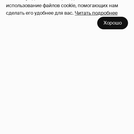
использование файлов cookie, помогающих нам
сделать его удобнее для вас.
Читать подробнее
Хорошо
"Люблю своё тело". 52-летняя Наталья
Максимова показала фигуру в "голых"
образах
77