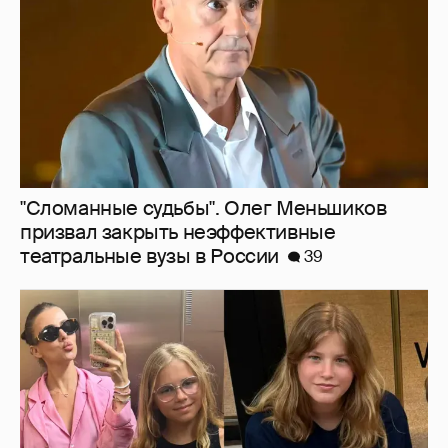
театральные вузы в России
39
Внучки Светланы и Фёдора Бондарчук
отдыхают в Испании с матерью и братьями
32