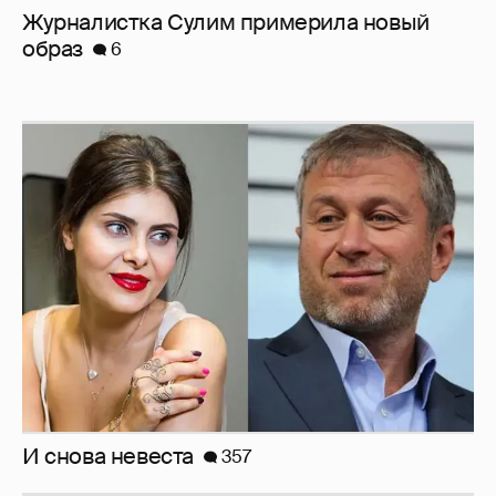
И снова невеста
357