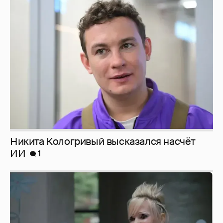
Никита Кологривый высказался насчёт
ИИ
1
Певица Глюкоза рассказала о съёмках для
эротического журнала
3