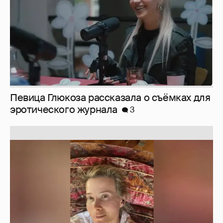
Юлия Высоцкая выложила селфи без
макияжа
2