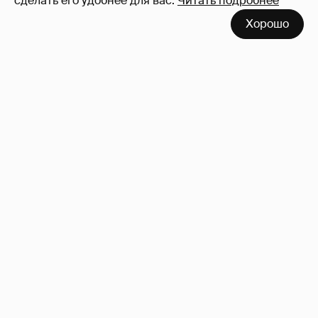
сделать его удобнее для вас.
Читать подробнее
Хорошо
Знаменитости со странным "сексуальным