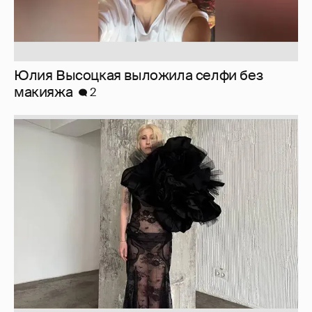
Журналистка Сулим примерила новый
образ
6