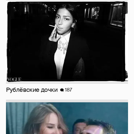
Рублёвские дочки
187
Неужели правда?
143