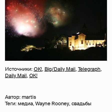
Источники:
OK!
,
Big/Daily Mail
,
Telegraph
,
Daily Mail
,
OK!
Автор:
martis
Теги:
медиа
,
Wayne Rooney
,
свадьбы