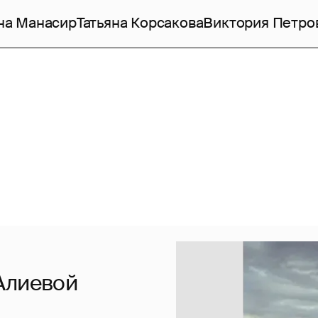
на Манасир
Татьяна Корсакова
Виктория Петро
Алиевой