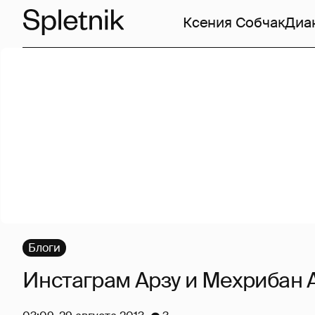
Ксения Собчак
Диа
Блоги
Инстаграм Арзу и Мехрибан 