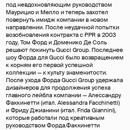
под невдохновляющим руководством
Маурицио и Мелло и теперь захотел
повернуть имидж компании в новом
направлении. После неудачной попытки
возобновления контракта с PPR в 2003
году, Том Форд и Доменико Де Соль
решают покинуть Gucci Group. Последнее
шоу Форда для Gucci было возвращением
к корням его первой успешной
коллекции — к культу знаменитости.
После ухода Форда Gucci Group удержала
дизайнеров для продолжения успеха
главного лейбла компании — Алессандру
Факкинетти (итал. Alessandra Facchinetti)
и Фриду Джианини (итал. Frida Giannini),
которые работали под креативным
руководством Форда.Факкинетти