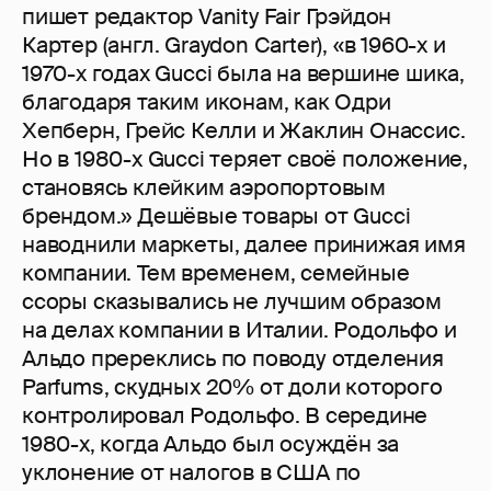
пишет редактор Vanity Fair Грэйдон
Картер (англ. Graydon Carter), «в 1960-х и
1970-х годах Gucci была на вершине шика,
благодаря таким иконам, как Одри
Хепберн, Грейс Келли и Жаклин Онассис.
Но в 1980-х Gucci теряет своё положение,
становясь клейким аэропортовым
брендом.» Дешёвые товары от Gucci
наводнили маркеты, далее принижая имя
компании. Тем временем, семейные
ссоры сказывались не лучшим образом
на делах компании в Италии. Родольфо и
Альдо пререклись по поводу отделения
Parfums, скудных 20% от доли которого
контролировал Родольфо. В середине
1980-х, когда Альдо был осуждён за
уклонение от налогов в США по