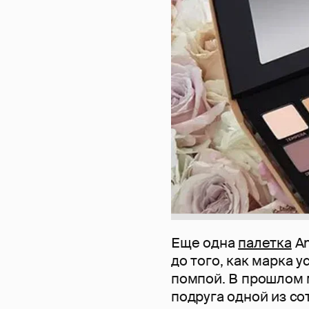
Еще одна
палетка
An
до того, как марка 
помпой. В прошлом м
подруга одной из со