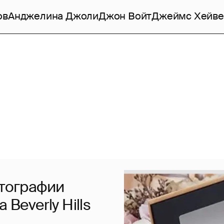
ов
Анджелина Джоли
Джон Войт
Джеймс Хейве
отографии
 Beverly Hills