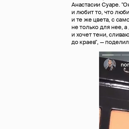
Анастасии Суаре. "
и любит то, что люб
и те же цвета, с сам
не только для нее, 
и хочет тени, слив
до краев", — подели