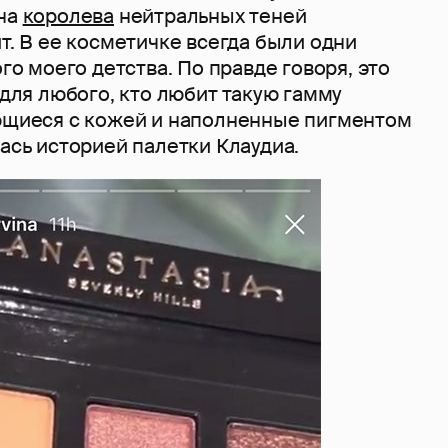
Она
королева
нейтральных теней
ит. В ее косметичке всегда были одни
ого моего детства. По правде говоря, это
а для любого, кто любит такую гамму
ающиеся с кожей и наполненные пигментом
лась историей палетки Клаудиа.