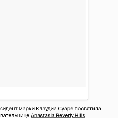
резидент марки Клаудиа Суаре посвятила
овательнице
Anastasia Beverly Hills