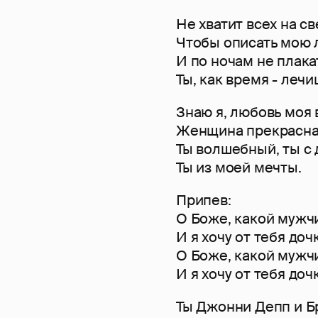
Не хватит всех на с
Чтобы описать мою 
И по ночам не плака
Ты, как время - леч
Знаю я, любовь моя 
Женщина прекрасна,
Ты волшебный, ты с 
Ты из моей мечты.
Припев:
О Боже, какой мужчин
И я хочу от тебя дочк
О Боже, какой мужчин
И я хочу от тебя дочк
Ты Джонни Депп и Б