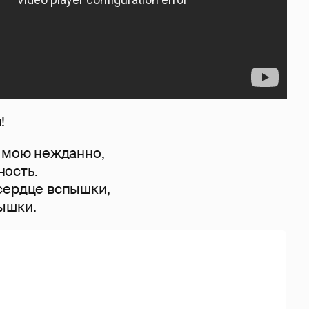
!
ь мою нежданно,
ость.
сердце вспышки,
ышки.