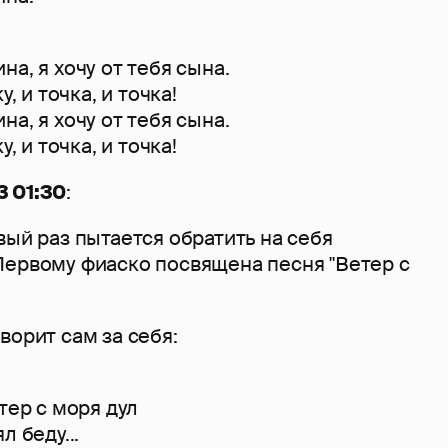
а, я хочу от тебя сына.
у, и точка, и точка!
а, я хочу от тебя сына.
у, и точка, и точка!
 01:30
:
вый раз пытается обратить на себя
Первому фиаско посвящена песня "Ветер с
ворит сам за себя:
тер с моря дул
л беду...