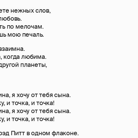
вете нежных слов,
любовь.
ть по мелочам.
ишь мою печаль.
взаимна.
 когда любима.
другой планеты,
а, я хочу от тебя сына.
у, и точка, и точка!
а, я хочу от тебя сына.
у, и точка, и точка!
рэд Питт в одном флаконе.