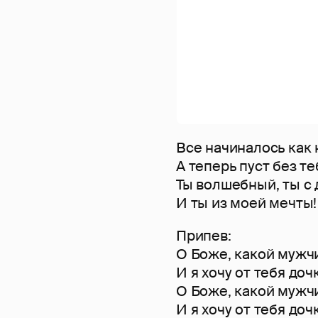
Все начиналось как
А теперь пуст без те
Ты волшебный, ты с 
И ты из моей мечты!
Припев:
О Боже, какой мужчин
И я хочу от тебя дочк
О Боже, какой мужчин
И я хочу от тебя дочк