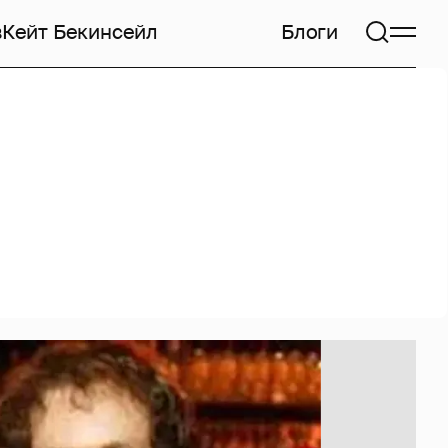
в
Кейт Бекинсейл
Блоги