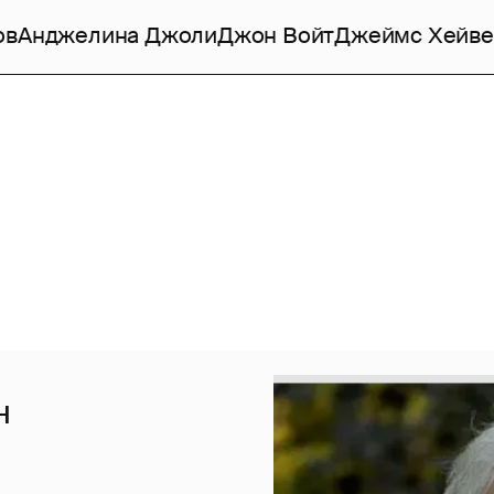
ов
Анджелина Джоли
Джон Войт
Джеймс Хейве
н