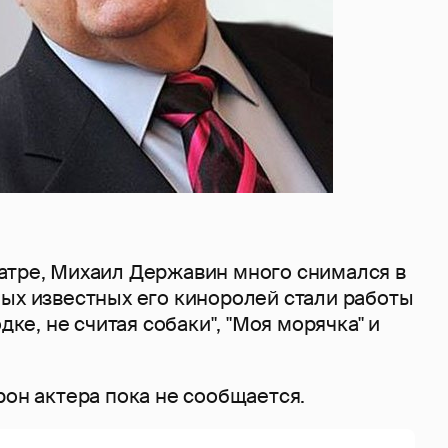
атре, Михаил Державин много снимался в
мых известных его киноролей стали работы
одке, не считая собаки", "Моя морячка" и
рон актера пока не сообщается.