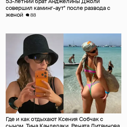
53-летний брат Анджелины Джоли
совершил каминг-аут* после развода с
женой
88
Где и как отдыхают Ксения Собчак с
сыном, Тина Канделаки, Рената Литвинова