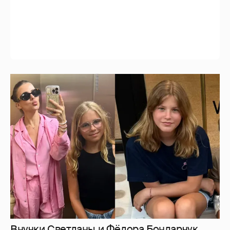
Внучки Светланы и Фёдора Бондарчук
отдыхают в Испании с матерью и братьями
29