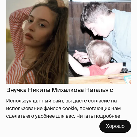
Внучка Никиты Михалкова Наталья с
мужем и сыном отдыхает на яхте
16
Используя данный сайт, вы даете согласие на
использование файлов cookie, помогающих нам
сделать его удобнее для вас.
Читать подробнее
"Лолита". Аглая Тарасова снялась в мини-
Хорошо
платье с декольте и чулках
38