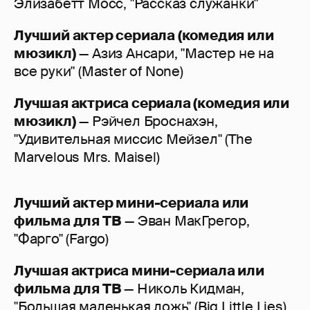
Элизабетт Мосс, "Рассказ служанки"
Лучший актер сериала (комедия или
мюзикл)
— Азиз Ансари, "Мастер не на
все руки" (Master of None)
Лучшая актриса сериала (комедия или
мюзикл)
— Рэйчел Броснахэн,
"Удивительная миссис Мейзел" (The
Marvelous Mrs. Maisel)
Лучший актер мини-сериала или
фильма для ТВ
— Эван МакГрегор,
"Фарго" (Fargo)
Лучшая актриса мини-сериала или
фильма для ТВ
— Николь Кидман,
"Большая маленькая ложь" (Big Little Lies)