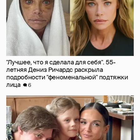
лица
6
Павел Табаков и Софья Синицына вместе
отметили шестилетие дочери
3