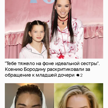
"Тебе тяжело на фоне идеальной сестры".
Ксению Бородину раскритиковали за
обращение к младшей дочери
2
"Лучшее, что я сделала для себя". 55-
летняя Дениз Ричардс раскрыла
подробности "феноменальной" подтяжки