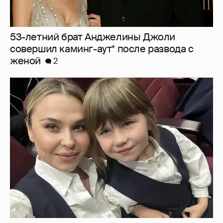
"Не буду её никуда пропихивать". Пелагея
высказалась о будущем дочери, из-за
которой судилась с бывшим мужем
2