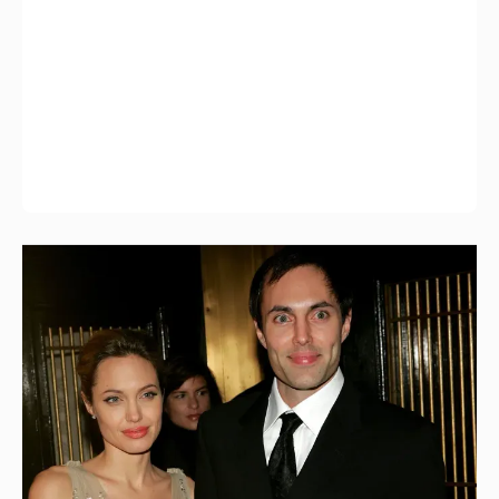
53-летний брат Анджелины Джоли
совершил каминг-аут* после развода с
женой
2