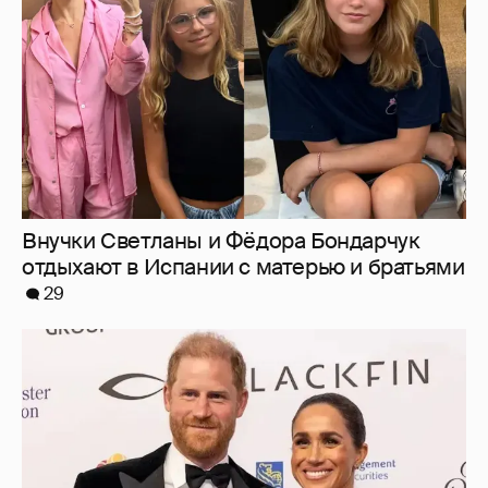
29
Меган Маркл и принц Гарри вышли в свет
в Канаде
37