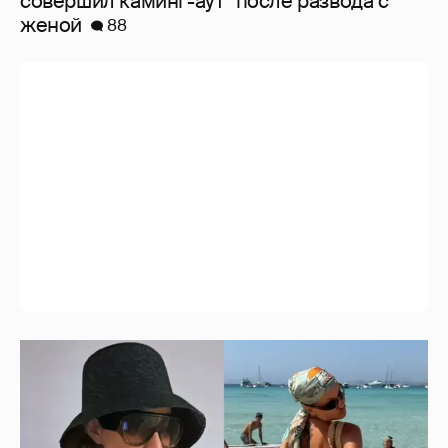
совершил каминг-аут* после развода с
женой
88