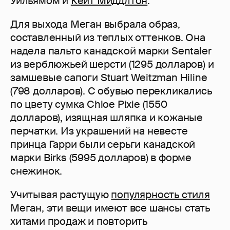
Уильямом и
Кейт Миддлтон
.
Для выхода Меган выбрала образ,
составленный из теплых оттенков. Она
надела пальто канадской марки Sentaler
из верблюжьей шерсти (1295 долларов) и
замшевые сапоги Stuart Weitzman Hiline
(798 долларов). С обувью перекликались
по цвету сумка Chloe Pixie (1550
долларов), изящная шляпка и кожаные
перчатки. Из украшений на невесте
принца Гарри были серьги канадской
марки Birks (5995 долларов) в форме
снежинок.
Учитывая растущую
популярность стиля
Меган, эти вещи имеют все шансы стать
хитами продаж и повторить