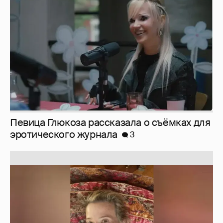
эротического журнала
3
Юлия Высоцкая выложила селфи без
макияжа
2