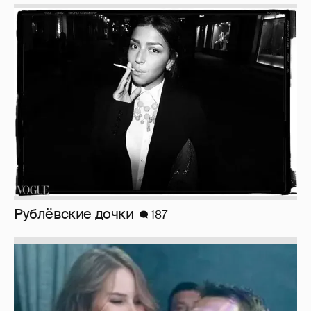
Рублёвские дочки
187
Неужели правда?
143