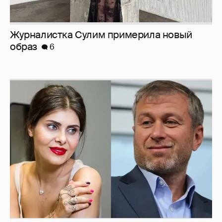
И снова невеста
357