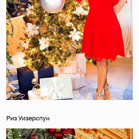
Риз Уизерспун