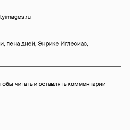
ttyimages.ru
ти
,
пена дней
,
Энрике Иглесиас
,
чтобы читать и оставлять комментарии