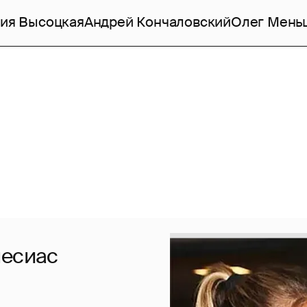
ия Высоцкая
Андрей Кончаловский
Олег Мень
лесиас