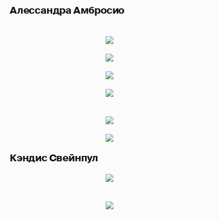
Алессандра Амбросио
Кэндис Свейнпул