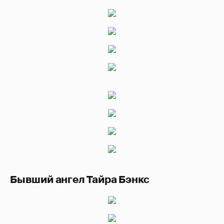
Бывший ангел Тайра Бэнкс