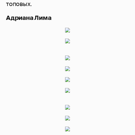
топовых.
Адриана Лима