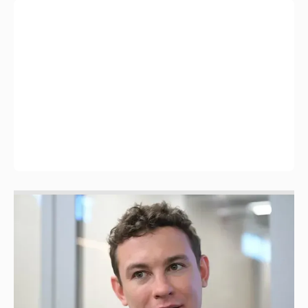
Никита Кологривый высказался насчёт
ИИ
1