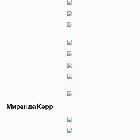
Миранда Керр