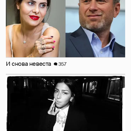
Рублёвские дочки
187