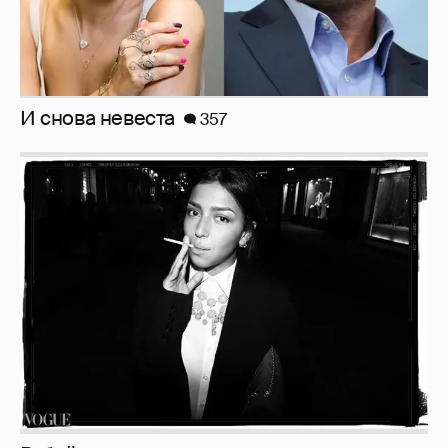
И снова невеста
357