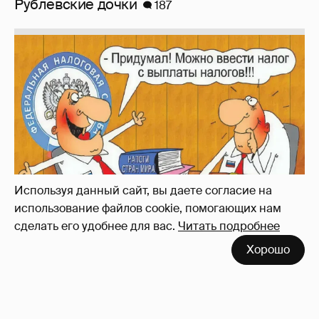
Рублёвские дочки
187
Используя данный сайт, вы даете согласие на
использование файлов cookie, помогающих нам
сделать его удобнее для вас.
Читать подробнее
Зачем нам вообще платить налоги? (или:
Хорошо
как работают наши деньги, когда мы
заикаемся о защите прав)