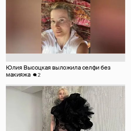
макияжа
2
Журналистка Сулим примерила новый
образ
6