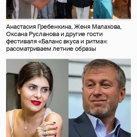
И снова невеста
357