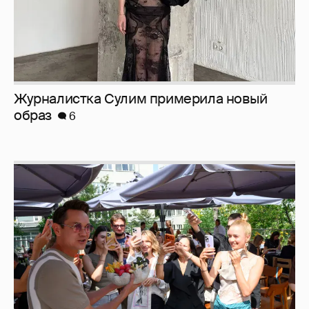
Анастасия Гребенкина, Женя Малахова,
Оксана Русланова и другие гости
фестиваля «Баланс вкуса и ритма»:
рассматриваем летние образы