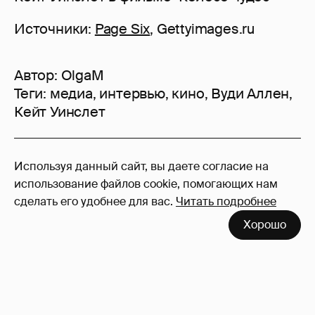
Источники:
Page Six
, Gettyimages.ru
Автор:
OlgaM
Теги:
медиа
,
интервью
,
кино
,
Вуди Аллен
,
Кейт Уинслет
88
Используя данный сайт, вы даете согласие на
Войдите в аккаунт
, чтобы читать и
использование файлов cookie, помогающих нам
оставлять комментарии
сделать его удобнее для вас.
Читать подробнее
Хорошо