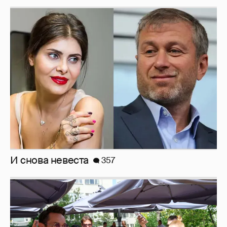
И снова невеста
357