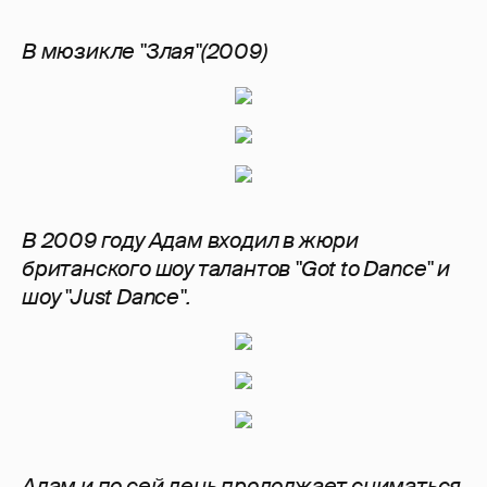
В мюзикле "Злая"(2009)
В 2009 году Адам входил в жюри
британского шоу талантов "Got to Dance" и
шоу "Just Dance".
Адам и по сей день продолжает сниматься