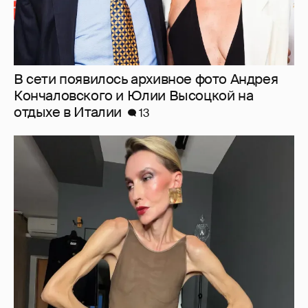
"Люблю своё тело". 52-летняя Наталья
Максимова показала фигуру в "голых"
образах
56