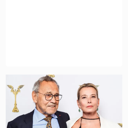
В сети появилось архивное фото Андрея
Кончаловского и Юлии Высоцкой на
отдыхе в Италии
13