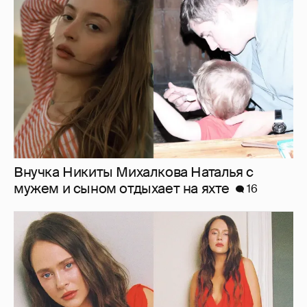
Внучка Никиты Михалкова Наталья с
мужем и сыном отдыхает на яхте
16
"Лолита". Аглая Тарасова снялась в мини-
платье с декольте и чулках
39