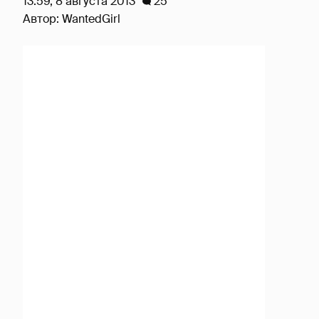
13:59, 8 августа 2013
25
Автор:
WantedGirl