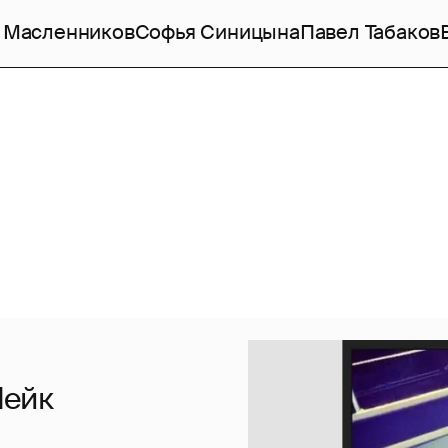
 Масленников
Софья Синицына
Павел Табаков
Шейк