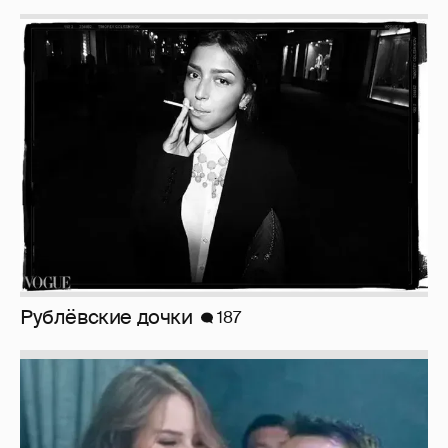
Рублёвские дочки
187