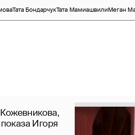
мова
Тата Бондарчук
Тата Мамиашвили
Меган М
 Кожевникова,
 показа Игоря