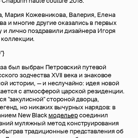
Chapurin haute couture 2018.
, Мария Кожевникова, Валерия, Елена
ва и многие другие оказались в первых
у и лично поздравили дизайнера Игоря
 коллекции.
"}
за был выбран Петровский путевой
ского зодчества XVII века и знаковое
ой истории, — и неслучайно: идея новой
ается с атмосферой царской резиденции.
я "закулисной" стороной дворца,
егенд, но никаких вычурных нарядов: в
анием New Black
модельер
соединил
вний муляжный метод конструирования
обыграв традиционные представления об