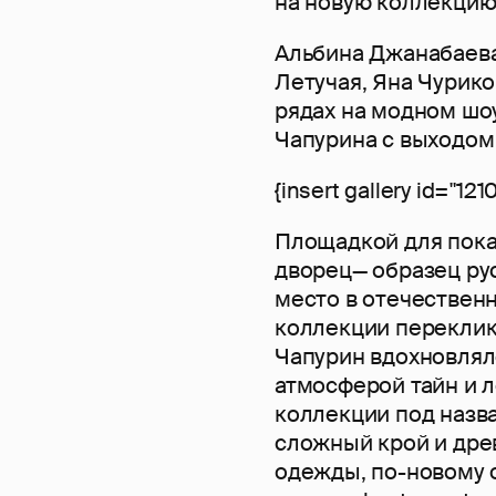
на новую коллекцию 
Альбина Джанабаева
Летучая, Яна Чурико
рядах на модном шо
Чапурина с выходом
{insert gallery id="1210
Площадкой для пока
дворец— образец рус
место в отечественн
коллекции переклик
Чапурин вдохновлялс
атмосферой тайн и л
коллекции под назв
сложный крой и дре
одежды, по-новому 