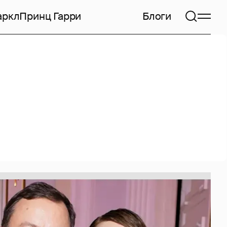
аркл
Принц Гарри
Блоги