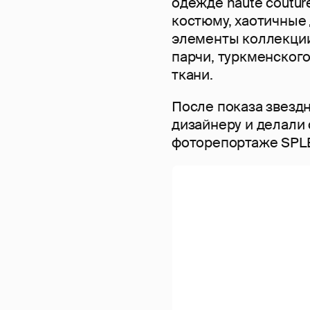
одежде haute coutur
костюму, хаотичные
элементы коллекции
парчи, туркменског
ткани.
После показа звезд
дизайнеру и делали 
фоторепортаже SPLE