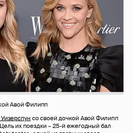
чкой Авой Филипп
 Уизерспун
со своей дочкой Авой Филипп
Цель их поездки – 25-й ежегодный бал