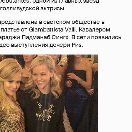
Debutantes, одной из главных звезд
 голливудской актрисы.
представлена в светском обществе в
атье от Giambattista Valli. Кавалером
араджи Падманаб Сингх. В сети появились
део выступления дочери Риз.