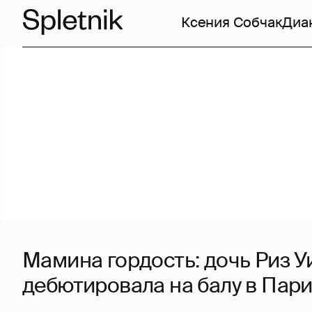
Ксения Собчак
Диа
Мамина гордость: дочь Риз У
дебютировала на балу в Пар