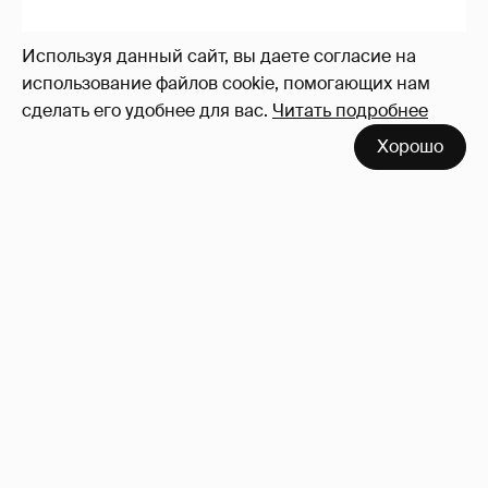
Используя данный сайт, вы даете согласие на
использование файлов cookie, помогающих нам
сделать его удобнее для вас.
Читать подробнее
Хорошо
"Лолита". Аглая Тарасова снялась в мини-
платье с декольте и чулках
1