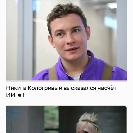
Никита Кологривый высказался насчёт
ИИ
1
Певица Глюкоза рассказала о съёмках для
эротического журнала
3