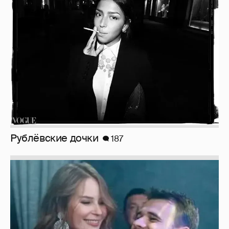
Рублёвские дочки
187
Неужели правда?
143