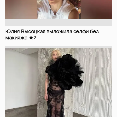
Журналистка Сулим примерила новый
образ
6