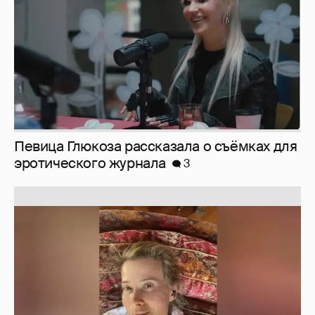
Юлия Высоцкая выложила селфи без
макияжа
2