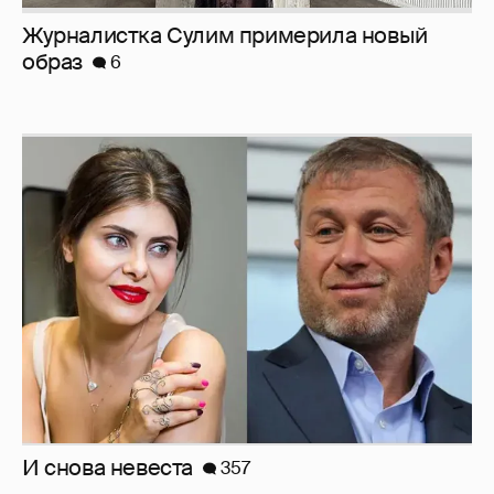
И снова невеста
357