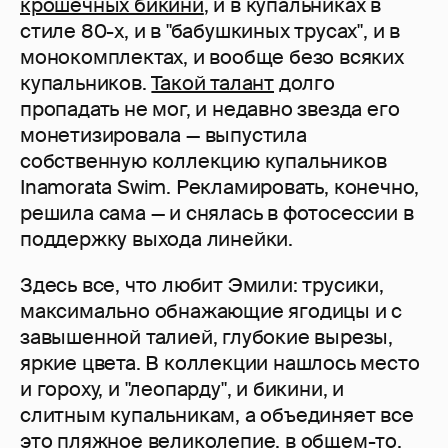
крошечных бикини
, и в купальниках в
стиле 80-х, и в "бабушкиных трусах", и в
монокомплектах, и вообще безо всяких
купальников.
Такой талант
долго
пропадать не мог, и недавно звезда его
монетизировала — выпустила
собственную коллекцию купальников
Inamorata Swim. Рекламировать, конечно,
решила сама — и снялась в фотосессии в
поддержку выхода линейки.
Здесь все, что любит Эмили: трусики,
максимально обнажающие ягодицы и с
завышенной талией, глубокие вырезы,
яркие цвета. В коллекции нашлось место
и гороху, и "леопарду", и бикини, и
слитным купальникам, а объединяет все
это пляжное великолепие, в общем-то,