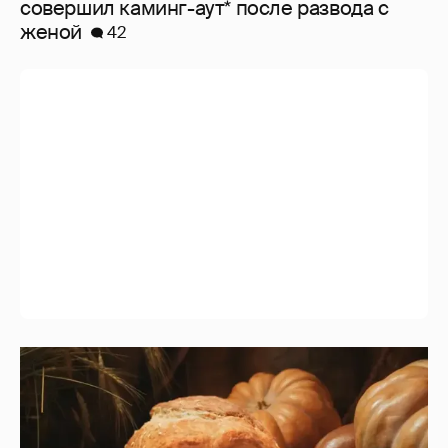
совершил каминг-аут* после развода с
женой
42
"Невероятный идиотизм". Иноагент
Зинаида Пронченко раскритиковала
создателей "Колобка"