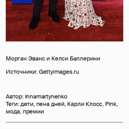
Морган Эванс и Келси Баллерини
Источники: Gettyimages.ru
Автор:
Innamartynenko
Теги:
дети
,
пена дней
,
Карли Клосс
,
Pink
,
мода
,
премии