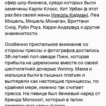
сфер шоу-бизнеса, среди которых были
замечены Карли Клосс, Кит Урбан (в этот
раз без своей жены
Николь Кидман
), Леа
Мишель, Мишель Монаган, Бриттани
Сноу, Руби Роуз, Кэрри Андервуд и другие
знаменитости.
Особенно пристальное внимание со
стороны прессы и фотографов досталось
38-летней поп-звезде Пинк, которая
прибыла на церемонию вместе со своей
шестилетней дочерью Уиллоу. Мама и
малышка были в пышных платьях и
выглядели как настоящие принцессы, по
крайней мере, именно так считает
пресса. На певице был бежевый наряд от
бренда Monsoori, который в талии
перевязывал черный пояс.