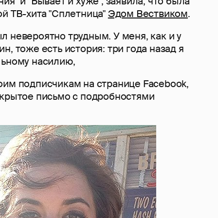
ия" и "Бывает и хуже", заявила, что была
ой ТВ-хита "Сплетница"
Эдом Вествиком
.
 невероятно трудным. У меня, как и у
н, тоже есть история: три года назад я
льному насилию,
оим подписчикам на странице Facebook,
ткрытое письмо с подробностями