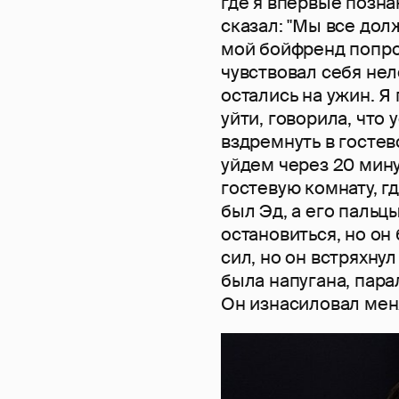
где я впервые позна
сказал: "Мы все долж
мой бойфренд попро
чувствовал себя нел
остались на ужин. Я
уйти, говорила, что 
вздремнуть в гостев
уйдем через 20 минут
гостевую комнату, гд
был Эд, а его пальц
остановиться, но он
сил, но он встряхнул
была напугана, пара
Он изнасиловал мен