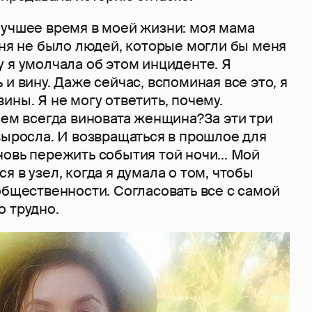
лучшее время в моей жизни: моя мама
еня не было людей, которые могли бы меня
 я умолчала об этом инциденте. Я
 и вину. Даже сейчас, вспоминая все это, я
ины. Я не могу ответить, почему.
сем всегда виновата женщина?За эти три
выросла. И возвращаться в прошлое для
овь пережить события той ночи... Мой
я в узел, когда я думала о том, чтобы
общественности. Согласовать все с самой
о трудно.