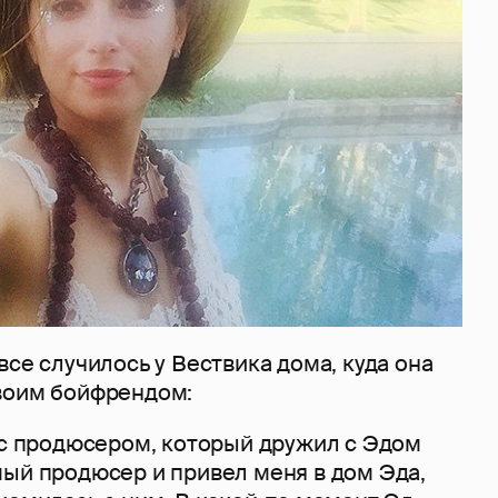
все случилось у Вествика дома, куда она
воим бойфрендом:
ь с продюсером, который дружил с Эдом
мый продюсер и привел меня в дом Эда,