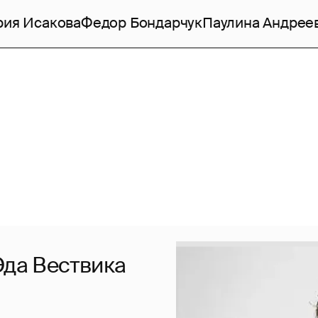
рия Исакова
Федор Бондарчук
Паулина Андрее
Эда Вествика