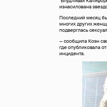
"Блудливая Калифорн
изнасилована звезд
Последний месяц был
многих других женщи
подверглась сексуа
— сообщила Коэн св
где опубликовала о
инцидента.