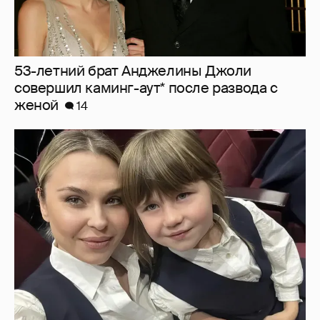
"Не буду её никуда пропихивать". Пелагея
высказалась о будущем дочери, из-за
которой судилась с бывшим мужем
5