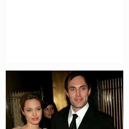
53-летний брат Анджелины Джоли
совершил каминг-аут* после развода с
женой
14