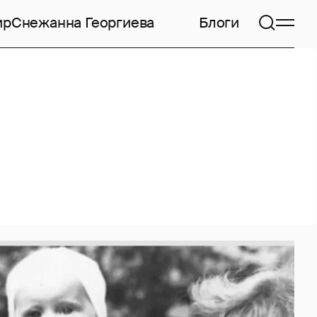
ир
Снежанна Георгиева
Блоги