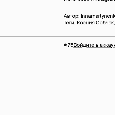
Автор:
Innamartynen
Теги:
Ксения Собчак
76
Войдите в аккау