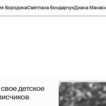
ия Бородина
Светлана Бондарчук
Диана Манас
 свое детское
писчиков