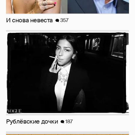
И снова невеста
357
Рублёвские дочки
187