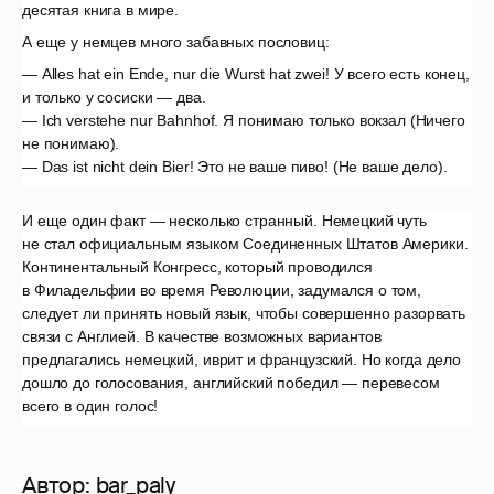
десятая книга в мире.
А еще у немцев много забавных пословиц:
— Alles hat ein Ende, nur die Wurst hat zwei! У всего есть конец,
и только у сосиски — два.
— Ich verstehe nur Bahnhof. Я понимаю только вокзал (Ничего
не понимаю).
— Das ist nicht dein Bier! Это не ваше пиво! (Не ваше дело).
И еще один факт — несколько странный. Немецкий чуть
не стал официальным языком Соединенных Штатов Америки.
Континентальный Конгресс, который проводился
в Филадельфии во время Революции, задумался о том,
следует ли принять новый язык, чтобы совершенно разорвать
связи с Англией. В качестве возможных вариантов
предлагались немецкий, иврит и французский. Но когда дело
дошло до голосования, английский победил — перевесом
всего в один голос!
Автор:
bar_paly