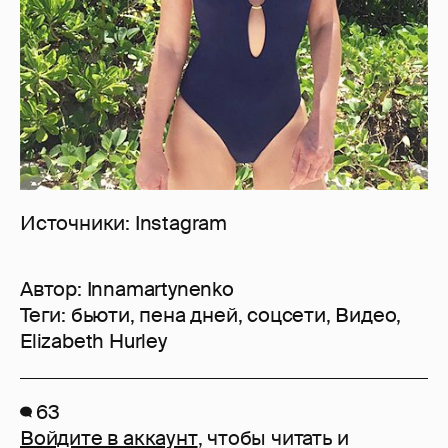
Источники: Instagram
Автор:
Innamartynenko
Теги:
бьюти
,
пена дней
,
соцсети
,
Видео
,
Elizabeth Hurley
63
Войдите в аккаунт
, чтобы читать и