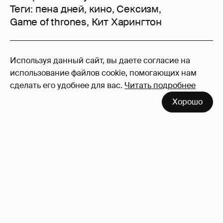
Теги:
пена дней
,
кино
,
Сексизм
,
Game of thrones
,
Кит Харингтон
58
Используя данный сайт, вы даете согласие на
Войдите в аккаунт
, чтобы читать и
использование файлов cookie, помогающих нам
оставлять комментарии
сделать его удобнее для вас.
Читать подробнее
Хорошо