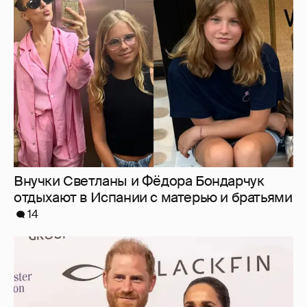
Внучки Светланы и Фёдора Бондарчук
отдыхают в Испании с матерью и братьями
14
Меган Маркл и принц Гарри вышли в свет
в Канаде
36