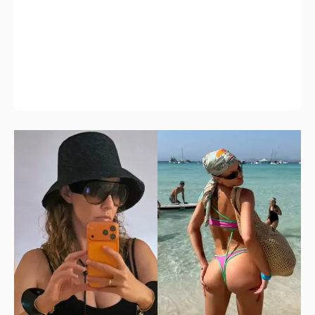
Где и как отдыхают Ксения Собчак с
сыном, Тина Канделаки, Рената Литвинова
и экс-возлюбленные олигархов
13