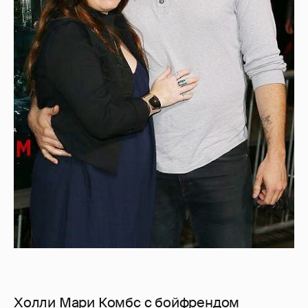
Холли Мари Комбс с бойфрендом