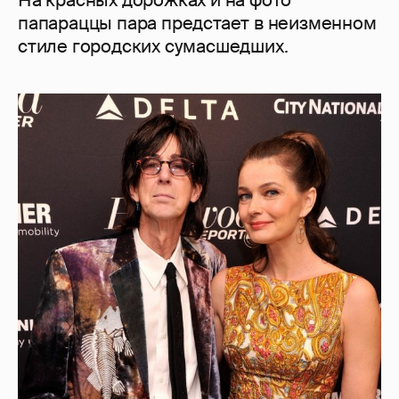
На красных дорожках и на фото
папараццы пара предстает в неизменном
стиле городских сумасшедших.