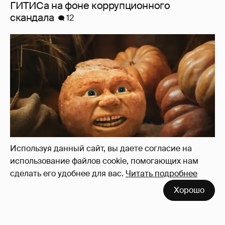
ГИТИСа на фоне коррупционного
скандала
12
Используя данный сайт, вы даете согласие на
использование файлов cookie, помогающих нам
сделать его удобнее для вас.
Читать подробнее
"Тупорылый хлебный мякиш". Иноагент
Хорошо
Зинаида Пронченко раскритиковала
создателей "Колобка"
15