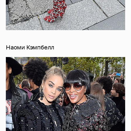
Наоми Кэмпбелл