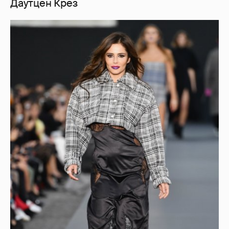
Даутцен Крез