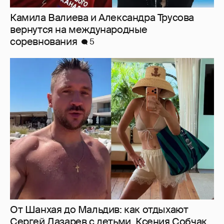
От Шанхая до Мальдив: как отдыхают
Сергей Лазарев с детьми, Ксения Собчак
и Наиля Аскер-заде
9