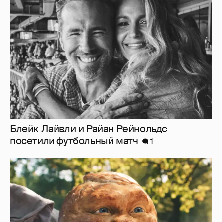
Блейк Лайвли и Райан Рейнольдс
посетили футбольный матч
1
"Россия-24" обратилась в прокуратуру и СК
из-за угроз в адрес создателей "Колобка"
2