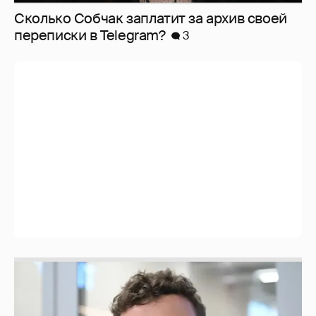
Сколько Собчак заплатит за архив своей
перeписки в Telegram?
3
Никита Кологривый высказался насчёт
ИИ
1