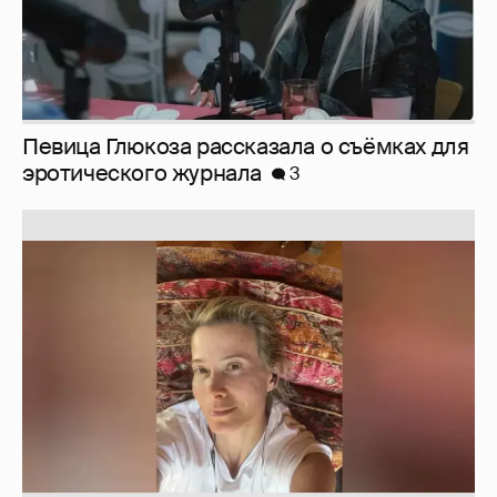
Юлия Высоцкая выложила селфи без
макияжа
2