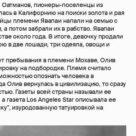
ья Оатманов, пионеры-поселенцы из
ась в Калифорнию на поиски золота и рая
йцы племени Явапаи напали на семью с
 а потом забрали их в рабство. Явапаи
тве около года. В итоге, девочку продали
ю в две лошади, три одеяла, овощи и
ет пребывания в племени Мохаве, Олив
ировку на подбородке. Племя считало
можностью опознать человека в
а Олив вернулась в цивилизацию, то сразу
тью. Газеты всей страны называли ее
 а газета Los Angeles Star описывала ее
ку”, изуродованную татуировкой на