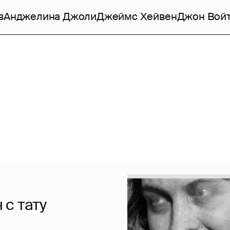
в
Анджелина Джоли
Джеймс Хейвен
Джон Вой
с тату