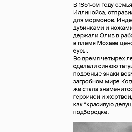
В 1851-ом году сем
Иллинойса, отправил
для мормонов. Инде
дубинками и ножами,
держали Олив в рабс
в племя Мохаве цено
бусы.
Во время четырех л
сделали синюю тату
подобные знаки воз
загробном мире Когд
же стала знаменитос
героиней и жертвой,
как “красивую девуш
подбородке.