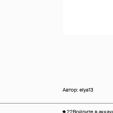
Автор:
elya13
22
Войдите в аккау