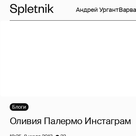
Андрей Ургант
Варв
Блоги
Оливия Палермо Инстаграм