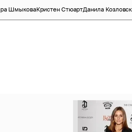
ара Шмыкова
Кристен Стюарт
Данила Козловс