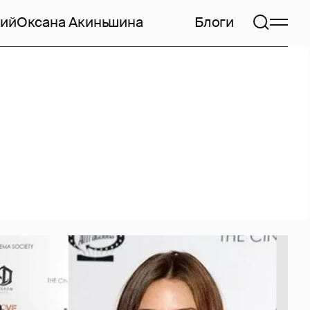
кий
Оксана Акиньшина
Блоги