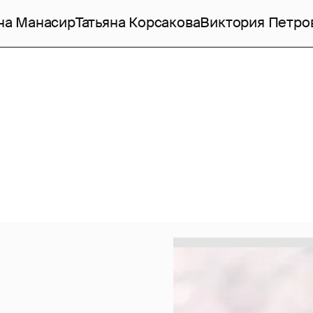
на Манасир
Татьяна Корсакова
Виктория Петро