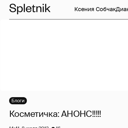
Ксения Собчак
Диа
Блоги
Косметичка: АНОНС!!!!!